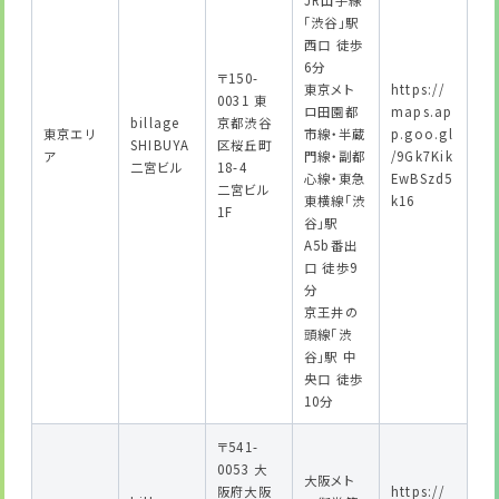
JR山手線
「渋谷」駅
西口 徒歩
6分
〒150-
東京メト
https://
0031 東
ロ田園都
maps.ap
billage
京都渋谷
東京エリ
市線・半蔵
p.goo.gl
SHIBUYA
区桜丘町
ア
門線・副都
/9Gk7Kik
二宮ビル
18-4
心線・東急
EwBSzd5
二宮ビル
東横線「渋
k16
1F
谷」駅
A5b番出
口 徒歩9
分
京王井の
頭線「渋
谷」駅 中
央口 徒歩
10分
〒541-
0053 大
大阪メト
阪府大阪
https://