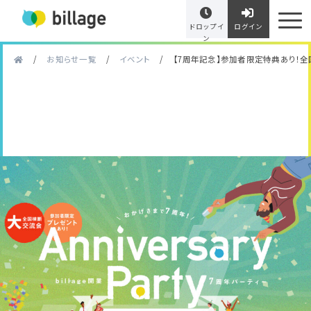
ドロップイ
ログイン
ン
/
お知らせ一覧
/
イベント
/
【7周年記念】参加者限定特典あり！全