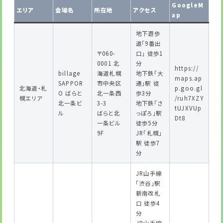
GoogleM
エリア
会場名
所在地
アクセス
ap
地下遊歩
道「9番出
〒060-
口」 徒歩1
0001 北
分
https://
billage
海道札幌
地下鉄「大
maps.ap
SAPPOR
市中央区
通」駅 徒
北海道・札
p.goo.gl
O ばらと
北一条西
歩3分
幌エリア
/ruh7XZY
北一条ビ
3-3
地下鉄「さ
tUJXVUp
ル
ばらと北
っぽろ」駅
Dt8
一条ビル
徒歩5分
9F
JR「札幌」
駅 徒歩7
分
JR山手線
「渋谷」駅
新南改札
口 徒歩4
分