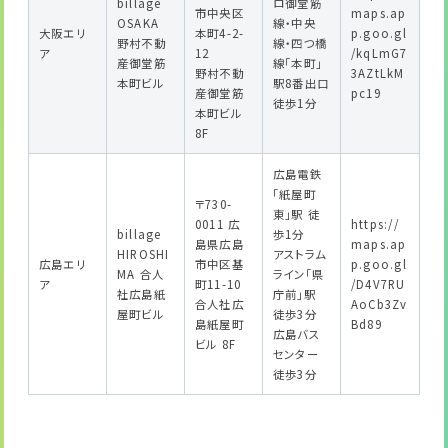
billage
ロ御堂筋
市中央区
maps.ap
OSAKA
線・中央
大阪エリ
本町4-2-
p.goo.gl
野村不動
線・四つ橋
ア
12
/kqLmG7
産御堂筋
線「本町」
野村不動
3AZtLkM
本町ビル
駅8番出口
産御堂筋
pc19
徒歩1分
本町ビル
8F
広島電鉄
「紙屋町
〒730-
東」駅 徒
0011 広
https://
billage
歩1分
島県広島
maps.ap
HIROSHI
アストラム
広島エリ
市中区基
p.goo.gl
MA 合人
ライン「県
ア
町11-10
/D4V7RU
社広島紙
庁前」駅
合人社広
AoCb3Zv
屋町ビル
徒歩3分
島紙屋町
Bd89
広島バス
ビル 8F
センター
徒歩3分