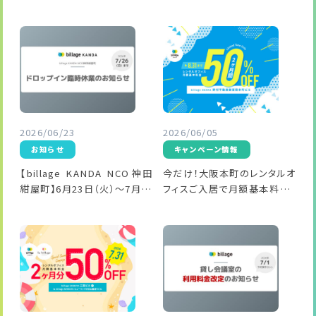
フィスの会員同士でゆる～く交
ラビトナイト」開業5週年記念
流！「ムラビトカフェ」
2026/06/23
2026/06/05
お知らせ
キャンペーン情報
【billage KANDA NCO神田
今だけ！大阪本町のレンタルオ
紺屋町】6月23日（火）～7月26
フィスご入居で月額基本料金2
日（日）ドロップイン臨時休業
か月分が50%OFF
のお知らせ