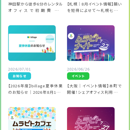
神田駅から徒歩6分のレンタル
【札幌｜8月イベント情報】願い
オフィスで初期費用が
を短冊によせて～札幌七夕ま
50％OFFになるキャンペーン
つり～
を実施！
2026/07/01
2026/06/26
お知らせ
イベント
【2026年度】billage夏季休業
【大阪｜イベント情報】本町で
のお知らせ｜2026年8月13日
開催！シェアオフィス利用者同
（木）～2026年8月16日（日）
士の交流会「ムラビトナイト」