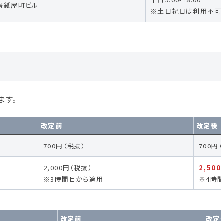
社広島紙屋町ビル
※土日祝日は利用不
ます。
改定前
改定後
700円（税抜）
700円
2,000円（税抜）
2,50
※3時間目から適用
※4時
改定前
改定