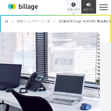
ドロップイ
ログイン
ン
/
福岡のシェアオフィス一覧
/
【久留米】billage KURUME 明治通ビ