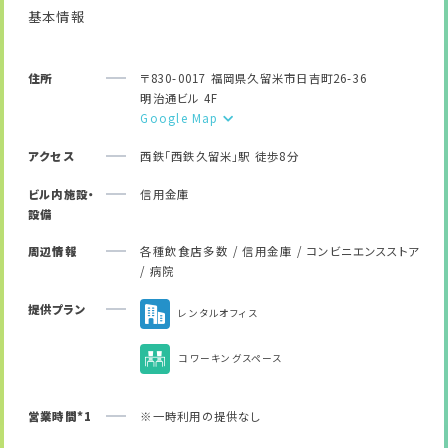
基本情報
住所
〒830-0017 福岡県久留米市日吉町26-36
明治通ビル 4F
Google Map
アクセス
西鉄「西鉄久留米」駅 徒歩8分
ビル内施設・
信用金庫
設備
周辺情報
各種飲食店多数 / 信用金庫 / コンビニエンスストア
/ 病院
提供プラン
レンタルオフィス
コワーキングスペース
営業時間*1
※一時利用の提供なし