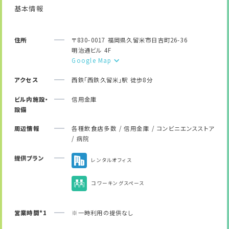
基本情報
住所
〒830-0017 福岡県久留米市日吉町26-36
明治通ビル 4F
Google Map
アクセス
西鉄「西鉄久留米」駅 徒歩8分
ビル内施設・
信用金庫
設備
周辺情報
各種飲食店多数 / 信用金庫 / コンビニエンスストア
/ 病院
提供プラン
レンタルオフィス
コワーキングスペース
営業時間*1
※一時利用の提供なし