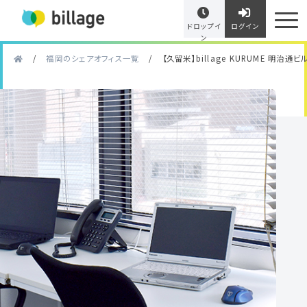
ドロップイ
ログイン
ン
/
福岡のシェアオフィス一覧
/
【久留米】billage KURUME 明治通ビ