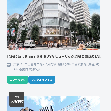
【渋谷】la billage SHIBUYA ヒューリック渋谷公園通りビル
東京メトロ田園都市線・半蔵門線・副都心線・東急東横線「渋谷」駅
A6c番出口 徒歩5分
コワーキング
レンタルオフィス
大阪
大阪本町