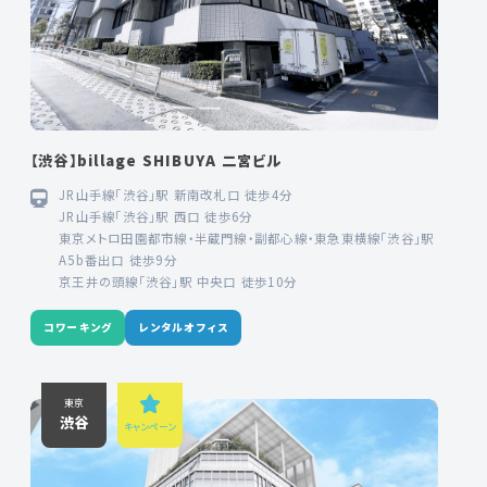
【渋谷】billage SHIBUYA 二宮ビル
JR山手線「渋谷」駅 新南改札口 徒歩4分
JR山手線「渋谷」駅 西口 徒歩6分
東京メトロ田園都市線・半蔵門線・副都心線・東急東横線「渋谷」駅
A5b番出口 徒歩9分
京王井の頭線「渋谷」駅 中央口 徒歩10分
コワーキング
レンタルオフィス
東京
渋谷
キャンペーン