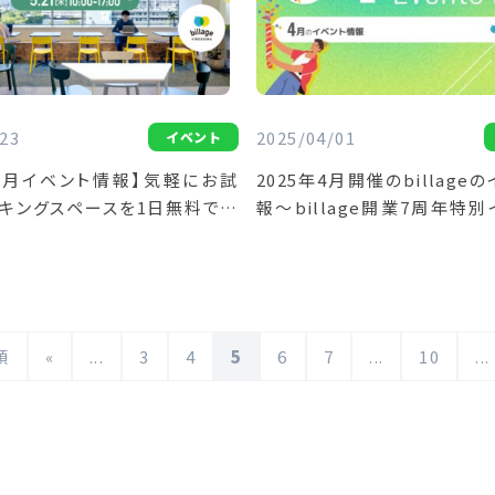
23
2025/04/01
イベント
5月イベント情報】気軽にお試
2025年4月開催のbillage
ーキングスペースを1日無料で開
報～billage開業7周年特
キング無料体験DAY」
開催～
頭
«
...
3
4
5
6
7
...
10
...