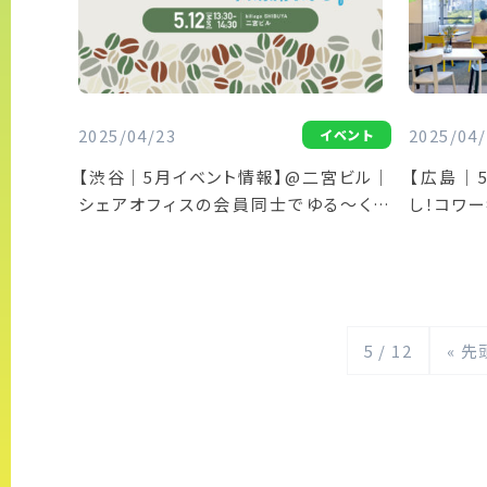
2025/04/23
2025/04/
イベント
【渋谷｜5月イベント情報】@二宮ビル｜
【広島｜
シェアオフィスの会員同士でゆる～く交
し！コワ
流！「ムラビトカフェ」
放「コワー
5 / 12
« 先