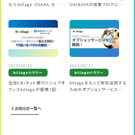
ならbillage OSAKA 大阪駅
SHIBUYAの営業フロアについ
前第1ビルへ
て
2023/04/12
2023/02/27
billageハウツー
billageハウツー
住信SBIネット銀行とシェアオ
billageをもっと有効活用する
フィスbillageが提携！起業家
ためのオプションサービスを解
やスタートアップ企業への支援
説！
を強化
お知らせ一覧へ