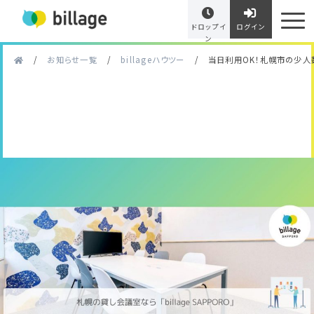
ドロップイ
ログイン
ン
/
お知らせ一覧
/
billageハウツー
/
当日利用OK！札幌市の少人数向